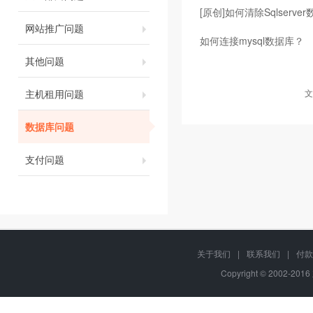
[原创]如何清除Sqlserve
网站推广问题
如何连接mysql数据库？
其他问题
主机租用问题
文
数据库问题
支付问题
关于我们
|
联系我们
|
付款
Copyright © 2002-20