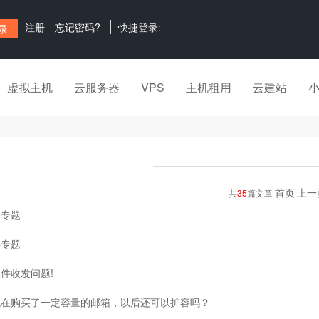
注册
忘记密码?
快捷登录:
虚拟主机
云服务器
VPS
主机租用
云建站
首页
上一
共
35
篇文章
件专题
件专题
件收发问题!
现在购买了一定容量的邮箱，以后还可以扩容吗？