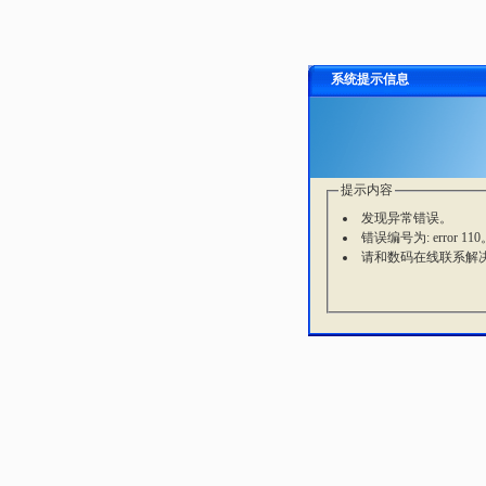
系统提示信息
提示内容
发现异常错误。
错误编号为: error 110
请和数码在线联系解