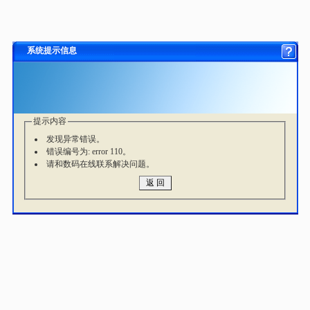
系统提示信息
提示内容
发现异常错误。
错误编号为: error 110。
请和数码在线联系解决问题。