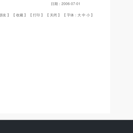
日期：
2006-07-01
朋友
】 【
收藏
】 【
打印
】 【
关闭
】 【 字体：
大
中
小
】