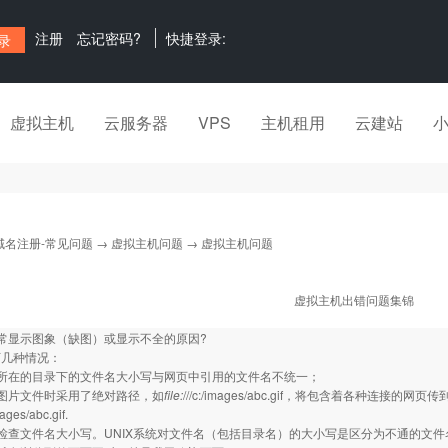
注册
忘记密码?
快捷登录:
虚拟主机
云服务器
VPS
主机租用
云建站
域名注册-常见问题
→
虚拟主机问题
→ 虚拟主机问题
虚拟主机出错问题集锦
常显示图象（缺图）或显示不全的原因?
下几种情况：
片所在的目录下的文件名大小写与网页中引用的文件名不统一；
图片文件时采用了绝对路径，如
file:
///c:/images/abc.gif，将包含着各种
ges/abc.gif.
检查文件名大小写。UNIX系统对文件名（包括目录名）的大小写是区分为不通的文件