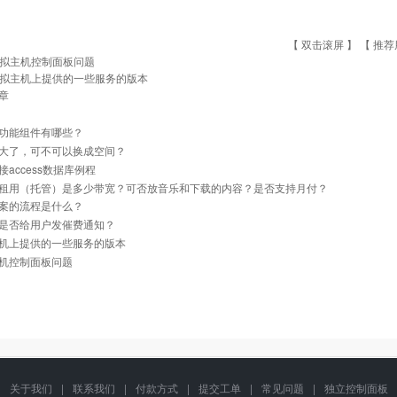
【 双击滚屏 】 【
推荐
拟主机控制面板问题
拟主机上提供的一些服务的版本
章
功能组件有哪些？
大了，可不可以换成空间？
接access数据库例程
租用（托管）是多少带宽？可否放音乐和下载的内容？是否支持月付？
案的流程是什么？
是否给用户发催费通知？
机上提供的一些服务的版本
机控制面板问题
关于我们
|
联系我们
|
付款方式
|
提交工单
|
常见问题
|
独立控制面板