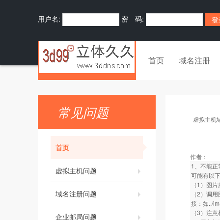
用户名:
密 码:
首页
域名注册
常见问题
虚拟主机
首页
作者：
1、不能正
虚拟主机问题
可能有以
（1）图
域名注册问题
（2）调用
接：如../ima
（3）注意
企业邮局问题