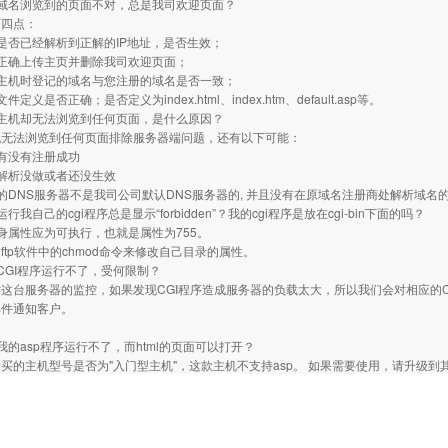
域名浏览到的页面不对，总是我司欢迎页面？
下四点：
是否已经解析到正解的IP地址，是否生效；
正确上传主页并删除我司欢迎页面；
主机时登记的域名与您注册的域名是否一致；
定义是否正确；是否定义为index.html、index.htm、default.asp等。
主机却无法浏览到任何页面，是什么原因？
机无法浏览到任何页面排除服务器端问题，还有以下可能：
有没有注册成功
解析没做或者还没生效
的DNS服务器不是我司公司默认DNS服务器的, 并且没有在原域名注册商处解析域名
行我自己的cgi程序总是显示“forbidden”？我的cgi程序是放在cgi-bin下面的吗？
本身属性应为可执行，也就是属性为755。
ftp软件中的chmod命令来修改自己目录的属性。
CGI程序运行不了，受何限制？
这台服务器的监控，如果发现CGI程序造成服务器的负载太大，所以我们会对相应的CG
邮件通知客户。
我的asp程序运行不了，而html的页面可以打开？
买的主机型号是否为"入门型主机"，这款主机不支持asp。 如果需要使用，请升级到