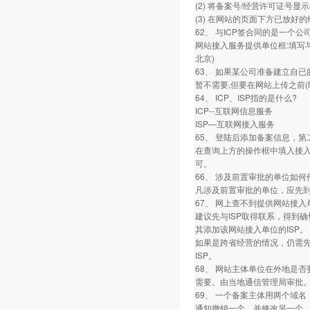
(2) 将备案号/经营许可证
(3) 在网站的页面下方已放好的经
62、 与ICP签合同的是一个
网站接入服务提供单位框:填写与
北京)
63、 如果某公司准备建立自
暂不需要,但要在网站上传之前
64、 ICP、ISP指的是什么?
ICP--互联网信息服务
ISP—互联网接入服务
65、 登陆后添加备案信息，
在查询上方的操作框中填入接入
可。
66、 涉及前置审批的单位如何
凡涉及前置审批的单位，应先到
67、 网上查不到提供网站接入
建议先与ISP取得联系，得到
其添加该网站接入单位的ISP。
如果是跨省经营的情况，仍需
ISP。
68、 网站主体单位在外地是否
需要。由当地通信管理局审批
69、 一个备案主体用两个域名
通知撤销一个，并修改另一个