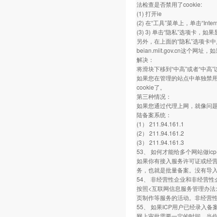
法检查是否禁用了cookie:
(1) 打开ie
(2) 在“工具”菜单上，单击“Inter
(3) 3) 单击“隐私”选项卡，
另外，在上面的“隐私”选项卡
beian.miit.gov.cn这
解决：
将滑块下移到“中高”或者“中高
如果您在管理的站点中单独禁用了be
cookie了。
第三种情况：
如果您通过代理上网，就像问题
陆备案系统：
(1） 211.94.161.1
(2） 211.94.161.2
(3） 211.94.161.3
53、 如何才能给多个网站做i
如果你有接入服务许可证或经营
务，也就是批量备案。没有导
54、 非经营性企业和非经营
按照<互联网信息服务管理办法
页制作等服务的活动。非经营
55、 如果ICP用户已经录
网上审批需要一定的时间，当