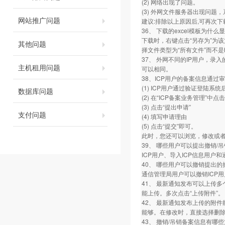
(2) 网络出现了问题。
(3) 外网文件服务器出现问题
网站推广问题
建议:排除以上原因后,可再次
36、 下载的excel模板为什
下载时，右键点击“另存为”为该
其他问题
择文件类型为“所有文件”而不是
37、 外网不同的IP用户，录
主机租用问题
可以相同。
38、ICP用户的备案信息通过
(1) ICP用户通过验证登陆系
数据库问题
(2) 在“ICP备案业务管理”中
(3) 点击“提出申请”
支付问题
(4) 填写申请理由
(5) 点击“提交”即可。
此时，您还可以浏览，修改或
39、 哪些用户可以提出撤销/
ICP用户、导入ICP信息用户
40、 哪些用户可以撤销提出的
通信管理局用户可以撤销ICP
41、 最新通知发布可以上传
能上传。多次点击“上传附件”。
42、 最新通知发布上传的附件
能够。在修改时，直接选择删
43、 撤销/吊销备案信息有哪