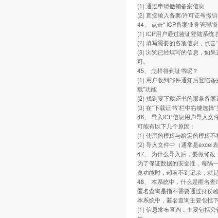
(1) 通过申请撤销备案信息
(2) 直接输入备案/许可证号撤
44、 点击“ ICP备案业务管
(1) ICP用户通过验证登陆系
(2) 填写需要的各项信息，点击“下
(3) 浏览已经填写的信息，如
可。
45、 怎样得到证书呢？
(1) 用户收到邮件通知后登陆
载”功能
(2) 找到要下载证书的那条备案
(3) 在“下载证书”栏中右键
46、 导入ICP信息用户导入
可能有以下几个原因：
(1) 使用的模板与给定的模板不
(2) 导入文件中（通常是exce
47、 为什么导入后，要做修
为了保证数据的安全性，每隔
览功能时，却看不到记录，就
48、 本系统中，什么是匿名
匿名查询是指不需要通过身份
本系统中，匿名查询主要包括
(1) 信息发布查询：主要包