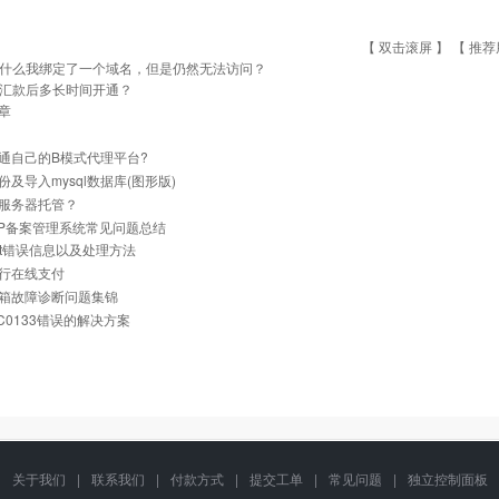
【 双击滚屏 】 【
推荐
什么我绑定了一个域名，但是仍然无法访问？
汇款后多长时间开通？
章
通自己的B模式代理平台?
份及导入mysql数据库(图形版)
服务器托管？
与IP备案管理系统常见问题总结
net错误信息以及处理方法
行在线支付
箱故障诊断问题集锦
0C0133错误的解决方案
关于我们
|
联系我们
|
付款方式
|
提交工单
|
常见问题
|
独立控制面板