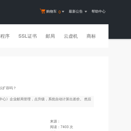
购物车
最新公告
帮助中心
0
小程序
SSL证书
邮局
云虚机
商标
以扩容吗？
中心》企业邮局管理，点升级，系统自动计算出差价。 然后
来源：
阅读：
7403
次