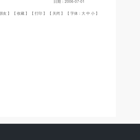
日期：
2006-07-01
朋友
】 【
收藏
】 【
打印
】 【
关闭
】 【 字体：
大
中
小
】