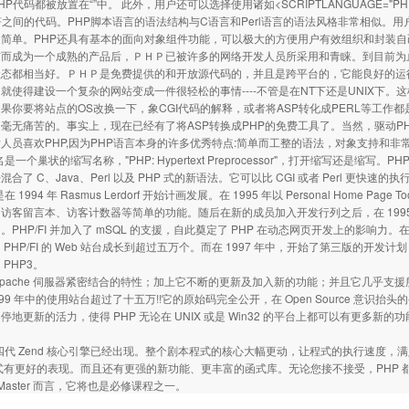
HP代码都被放置在“”中。 此外，用户还可以选择使用诸如<SCRIPTLANGUAGE=
符之间的代码。PHP脚本语言的语法结构与C语言和Perl语言的语法风格非常相似。
简单。PHP还具有基本的面向对象组件功能，可以极大的方便用户有效组织和封装自己编
布而成为一个成熟的产品后，ＰＨＰ已被许多的网络开发人员所采用和青睐。到目前为
状态都相当好。ＰＨＰ是免费提供的和开放源代码的，并且是跨平台的，它能良好的运
就使得建设一个复杂的网站变成一件很轻松的事情----不管是在NT下还是UNIX下。这
果你要将站点的OS改换一下，象CGI代码的解释，或者将ASP转化成PERL等工作
毫无痛苦的。事实上，现在已经有了将ASP转换成PHP的免费工具了。当然，驱动P
人员喜欢PHP,因为PHP语言本身的许多优秀特点:简单而工整的语法，对象支持和
是一个巢状的缩写名称，"PHP: Hypertext Preprocessor"，打开缩写还是缩写。PHP
合了 C、Java、Perl 以及 PHP 式的新语法。它可以比 CGI 或者 Perl 更快速的
在 1994 年 Rasmus Lerdorf 开始计画发展。在 1995 年以 Personal Home Pa
访客留言本、访客计数器等简单的功能。随后在新的成员加入开发行列之后，在 1995 年中，
reter)。PHP/FI 并加入了 mSQL 的支援，自此奠定了 PHP 在动态网页开发上的影响力。在
PHP/FI 的 Web 站台成长到超过五万个。而在 1997 年中，开始了第三版的开发计划，开发小组
PHP3。
跟 Apache 伺服器紧密结合的特性；加上它不断的更新及加入新的功能；并且它几乎
 1999 年中的使用站台超过了十五万!!它的原始码完全公开，在 Open Source 
停地更新的活力，使得 PHP 无论在 UNIX 或是 Win32 的平台上都可以有更
第四代 Zend 核心引擎已经出现。整个剧本程式的核心大幅更动，让程式的执行速度，满
程式有更好的表现。而且还有更强的新功能、更丰富的函式库。无论您接不接受，PHP 都将
 Master 而言，它将也是必修课程之一。