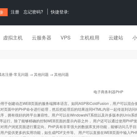
注册
忘记密码?
快捷登录:
虚拟主机
云服务器
VPS
主机租用
云建站
域名注册-常见问题
→
其他问题
→ 其他问题
电子商务利器PHP
种用于创建动态WEB页面的服务端脚本语言。如同ASP和ColdFusion，用户可以混
对页面中的PHP命令进行处理，然后把处理后的结果连同HTML内容一起传送到访问端的浏
序，拥有很好的跨平台兼容性。用户可以在WindowsNT系统以及许多版本的Unix系统
程序运行。除了能够精确的控制WEB页面的显示内容之外， 用户还可以通过使用PHP发送H
对用户浏览页面进行重定向。PHP具有非常强大的数据库支持功能，能够访问几乎目
用户提供更多的实用功能，如生成PDF文件等。 用户可以直接在WEB页面中输入P