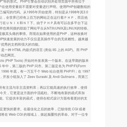
"PHP"等的形式。PHP引擎会自动识别并处理页面中所有位于
用户在使用变量前不需要对变量进行声明。使用PHP创建数组的
写的代码。从1995年开始使用，特别是从1998年其3.0
止，全世界已经有上百万的网站正在运行着ＰＨＰ，而且他
行在ＵＮＩＸ和ＮＴ下。由于ＰＨＰ具有可以在多平台下运
样也将间接的鼓励了网站平台从NT向UNIX及LINUX的转移。
都是极其头痛的事情。而现在如果使用的是PHP，这种改换对
HP快速发展的动力不仅仅是其操作平台的无依赖性。越来越
非常优秀的文档和强大的功能。
 是一种 HTML 内嵌式的语言 (类似 IIS 上的 ASP)。而 PHP
执行动态网页。
ge Tools (PHP Tools) 开始对外发表第一个版本。在这早期的版本
第二版的 PHP 问市。第二版定名为 PHP/FI(Form
 1996 年底，有一万五千个 Web 站台使用 PHP/FI；在 1997
加入了 Zeev Suraski 及 Andi Gutmans，而第三
支援所有主流与非主流资料库；再以它能高速的执行效率，使得
意识抬头的今天，它更是这方面的中流砥柱。不断地有新的函式库加
多新的功能。它提供丰富的函式，使得在程式设计方面有着更好的支
足更快的要求。在最佳化之后的效率，已较传统 CGI 或者
在 Web CGI 的领域上，掀起巅覆性的革命。对于一位专