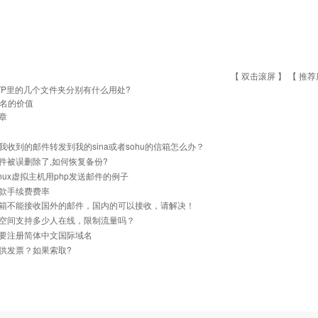
【 双击滚屏 】 【
推荐
TP里的几个文件夹分别有什么用处?
名的价值
章
我收到的邮件转发到我的sina或者sohu的信箱怎么办？
件被误删除了,如何恢复备份?
inux虚拟主机用php发送邮件的例子
款手续费费率
箱不能接收国外的邮件，国内的可以接收，请解决！
空间支持多少人在线，限制流量吗？
要注册简体中文国际域名
供发票？如果索取?