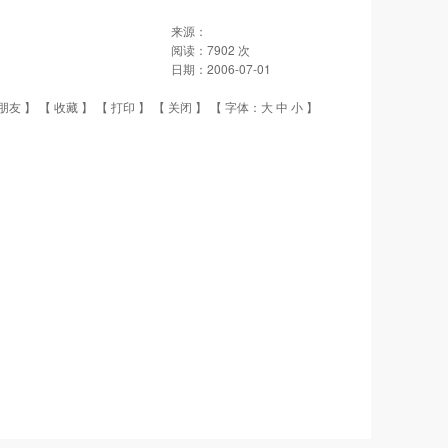
来源：
阅读：
7902
次
日期：
2006-07-01
朋友
】 【
收藏
】 【
打印
】 【
关闭
】 【 字体：
大
中
小
】