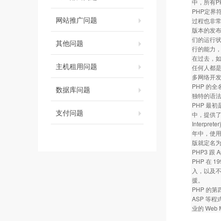
中，所有P
PHP定界
网站推广问题
过程也非常
版本的发
们的运行
其他问题
行的能力，
在过去，如
主机租用问题
任何人都是
多网络开发
PHP 的全名
数据库问题
独特的语法混
PHP 最初是
支付问题
中，提供了
Interp
年中，使用 
版就定名为 
PHP3 
PHP 在
入，以及不
援。
PHP 的
ASP 等
业的 Web