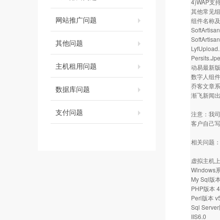
4)WAP
其他常见
网站推广问题
组件名称及
SoftArtisa
SoftArtis
其他问题
LyfUplo
Persits.Jp
主机租用问题
动易最新版组
数字人组
乔客文章
数据库问题
渐飞新闻
支付问题
注意：我
客户自己写
相关问题
虚拟主机上
Window
My Sql版本 
PHP版本 4.3.
Perl版本 v5
Sql Serve
IIS6.0