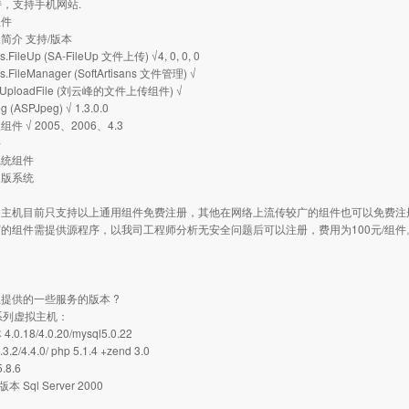
支持，支持手机网站.
组件
简介 支持/版本
ns.FileUp (SA-FileUp 文件上传) √4, 0, 0, 0
ans.FileManager (SoftArtisans 文件管理) √
ad.UploadFile (刘云峰的文件上传组件) √
eg (ASPJpeg) √ 1.3.0.0
件 √ 2005、2006、4.3
件
系统组件
出版系统
司主机目前只支持以上通用组件免费注册，其他在网络上流传较广的组件也可以免费注
的组件需提供源程序，以我司工程师分析无安全问题后可以注册，费用为100元/组件
：
提供的一些服务的版本 ?
s系列虚拟主机：
4.0.18/4.0.20/mysql5.0.22
2/4.4.0/ php 5.1.4 +zend 3.0
.8.6
r版本 Sql Server 2000