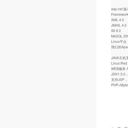
asp.net 
Framework
XML 4.0
JMAIL 4.0
IIS 6.0
MsSQL 20
Linux平台
我们的Apache
JAVA主
Linux:Red 
WEB服务 Ap
JDK1.5.0
支持JSP，S
PHP+Mysql