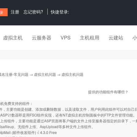
注册
忘记密码?
快捷登录:
虚拟主机
云服务器
VPS
主机租用
云建站
域名注册-常见问题
→
虚拟主机问题
→ 虚拟主机问题
提供的功能组件有哪些？
ws主机免费支持的组件：
组件，主要功能是创建、添加或删除数据，以及读取文件，用户利用此组件可以对自己
ASP计数器即是用FSO组件实现，还有NT虚拟主机控制面板中的FTP文件管理功能。
oad上传组件，主要功能是通过ASP页面将客户端的文件上传至服务器指定的目录下，
ad和safileup、无组件上传、AspUpload等多种文件上传组件。
mtpMail (邮件收发组件) √ 4.3.0 Free