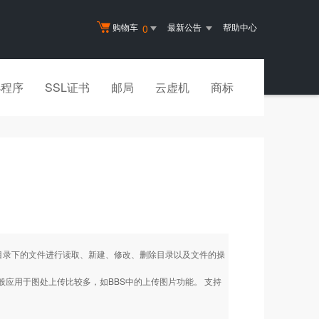
购物车
最新公告
帮助中心
0
小程序
SSL证书
邮局
云虚机
商标
目录下的文件进行读取、新建、修改、删除目录以及文件的操
一般应用于图处上传比较多，如BBS中的上传图片功能。 支持