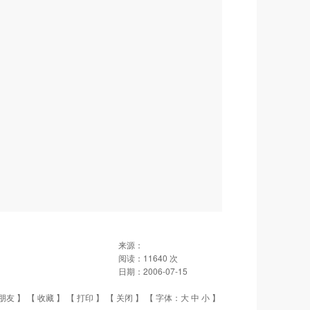
来源：
阅读：
11640
次
日期：
2006-07-15
朋友
】 【
收藏
】 【
打印
】 【
关闭
】 【 字体：
大
中
小
】