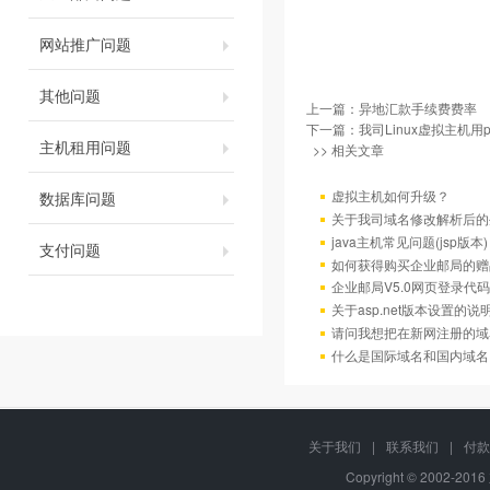
网站推广问题
其他问题
上一篇：
异地汇款手续费费率
下一篇：
我司Linux虚拟主机用
主机租用问题
>> 相关文章
虚拟主机如何升级？
数据库问题
关于我司域名修改解析后的
java主机常见问题(jsp版本)
支付问题
如何获得购买企业邮局的赠
企业邮局V5.0网页登录代码
关于asp.net版本设置的说
请问我想把在新网注册的域
什么是国际域名和国内域名
关于我们
|
联系我们
|
付款
Copyright © 2002-20