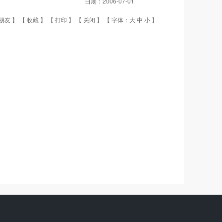
日期：
2006-07-01
朋友
】 【
收藏
】 【
打印
】 【
关闭
】 【 字体：
大
中
小
】