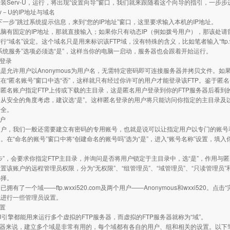
装Serv-U，运行，将出现“设置向导”窗口，我们就来跟随着这个向导的指引，一步步
erv－U的IP地址与域名
下一步”跳过系统提示信息，来到“您的IP地址”窗口，这里要求输入本机的IP地址。
脑有固定的IP地址，那就直接输入；如果你只有动态IP（例如拨号用户），那该处请留空
“域名”设定。这个域名只是用来标识该FTP域，没有特殊的含义，比如笔者输入“ftp.wxxi
系统服务”选项必须选“是”，这样当你的电脑一启动，服务器也会跟着开始运行。
名登录
是允许用户以Anonymous为用户名，无需特定密码即可连接服务器并拷贝文件。如果
在“匿名账号”窗口中选“否”，这样就只有经过你许可的用户才能登录该FTP。鉴于匿
匿名账户指定FTP上传或下载的主目录，这是匿名用户登录到你的FTP服务器后看
从安全的角度考虑，建议选“是”。这样匿名登录的用户将只能访问你指定的主目录及
安全。
账户
用户，我们一般还需要建立有密码的专用账号，也就是说可以让指定用户以专门的账号
。在“命名的账号”窗口中将“创建命名的账号吗”选为“是”，进入“账号名称”设置，填
步”，会要求你指定FTP主目录，并询问是否将用户锁定于主目录中，选“是”，作用与
置该账户的远程管理员权限，分为“无权限”、“组管理员”、“域管理员”、“只读管理员
选择。
拥有了一个域——ftp.wxxi520.com及两个用户——Anonymous和wxxi520
此进行一些管理员设置。
设置
v-U引擎都能用来运行多个虚拟的FTP服务器，而虚拟的FTP服务器就称为“域”。
务器来说，建立多个域是非常有用的，每个域都有各自的用户、组和相关的设置。以下