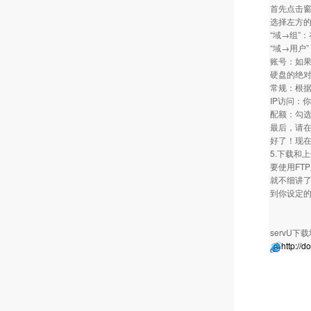
首先点击窗
选择左方的
“域→组”
“域→用户
账号：如果
硬盘的绝
常规：根据
IP访问：
配额：勾选
最后，请在
好了！现在
5.下载和
要使用FTP
就不细讲了
到你设定的
servU下
http://