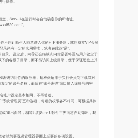
进行操作。
，Serv-U在运行时会自动确定你的IP地址。
520.com”。
你不想让陌生人随意进入你的FTP服务器，或想成立VIP会员
名登录尚有一定的实用需求，笔者在此选“是”。
到的目录。设定后，向导还会继续询问你是否将匿名用户锁定于
以下的各级子目录，而不能访问上级目录，便于保证硬盘上其
和密码访问你的服务器，这样做适用于实行会员制下载或只
入你制定的账号名称，而后在“账号密码”窗口输入该账号的密
匿名账户设定基本相同，不再赘述。
”和“系统管理员”五种选项，每项的权限各不相同，可根据具体
。点击“完成”退出向导，稍等片刻Serv-U软件主界面将自动弹出，我
笔者就简要说说管理器界面上必要的各项设置。