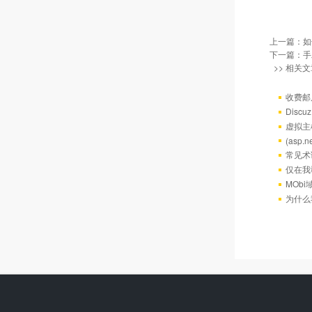
上一篇：
如
下一篇：
手
>> 相关文
收费邮
Discu
虚拟主机
(asp
常见术
仅在我
MOb
为什么