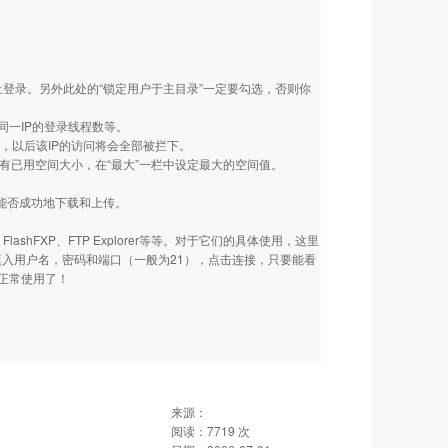
止登录。另外此处的“锁定用户于主目录”一定要勾选，否则你
一IP的登录线程数等。
址，以后该IP的访问将会全部被拦下。
所有已用空间大小，在“最大”一栏中设定最大的空间值。
能否成功地下载和上传。
shFXP、FTP Explorer等等。对于它们的具体使用，这里
次填入用户名，密码和端口（一般为21），点击连接，只要能看
能正常使用了！
来源：
阅读：
7719
次