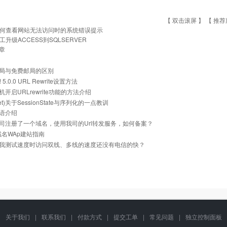
【 双击滚屏 】 【
推荐
何查看网站无法访问时的系统错误提示
工升级ACCESS到SQLSERVER
章
局与免费邮局的区别
z! 5.0.0 URL Rewrite设置方法
开启URLrewrite功能的方法介绍
.net)关于SessionState与序列化的一点教训
语介绍
司注册了一个域名，使用我司的Url转发服务，如何备案？
i域名WAp建站指南
我测试速度时访问双线、多线的速度还没有电信的快？
关于我们
|
联系我们
|
付款方式
|
提交工单
|
常见问题
|
独立控制面板