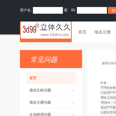
用户名:
密 码:
首页
域名注册
常见问题
虚拟主机
首页
作者：
FTP的全称
虚拟主机问题
们依照FT
网友之间
域名注册问题
用Serv－
架设FTP
以限定登录
企业邮局问题