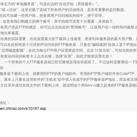
体左方的“本地服务器”，勾选右边的“自动开始（系统服务）”。
“域→活动”，这里记载了该域下所有用户的活动情况，是非常重要的监控数据。
：在此可自建一些用户组，把各类用户归到相应的组中，便于管理。
”：这里有我们刚建立的两个账号，其中的细节设置十分重要，具体如下。
有用户违反FTP的规定，你可以点击此处的“禁用账号”，让该用户在一段时间内被禁
对地址将暴露。
自身的实际需要，在此设置最大的下载和上传速度、登录到本服务器的最大用户数、同
你可以在此拒绝某个讨厌的IP访问你的FTP服务器，只要在“编辑规则”处填上某个IP地
“启用磁盘配额”，在此为每位FTP用户设置硬盘空间。点击“计算当前”，可知当前的
有改动内容的标签卡上点击右键，选择“应用”，如此才能使设置生效！
，一个简单的个人FTP服务器就已经完整地呈现在你面前了。不过这时还要测试一下
上传
服务器下载和上传，就要用到FTP的客户端软件。常用的FTP客户端软件有CuteFTP、Fla
。基本上只要在这些软件的“主机名”处中填入你庙宇的FTP服务器IP地址，而后依
主目录并成功实现文件的下载和上传，就说明这个用Serv-U建立起来的FTP服务器
载地址：
down.chinaz.com/s/10167.asp