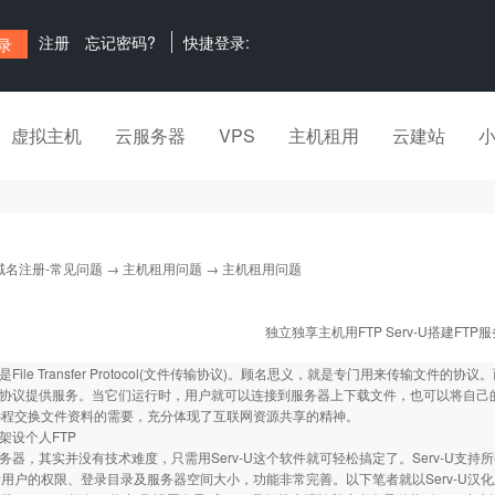
注册
忘记密码?
快捷登录:
虚拟主机
云服务器
VPS
主机租用
云建站
域名注册-常见问题
→
主机租用问题
→ 主机租用问题
独立独享主机用FTP Serv-U搭建FTP
是File Transfer Protocol(文件传输协议)。顾名思义，就是专门用来传输文
P协议提供服务。当它们运行时，用户就可以连接到服务器上下载文件，也可以将自己的
远程交换文件资料的需要，充分体现了互联网资源共享的精神。
U架设个人FTP
服务器，其实并没有技术难度，只需用Serv-U这个软件就可轻松搞定了。Serv-U支持
用户的权限、登录目录及服务器空间大小，功能非常完善。以下笔者就以Serv-U汉