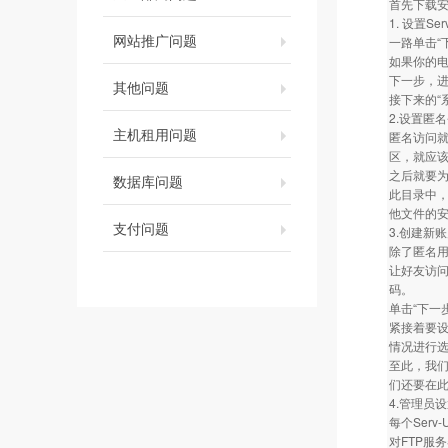
首先下载安
1. 设置S
网站推广问题
一路单击“
如果你的电
下一步，进行
其他问题
接下来的“
2.设置匿
主机租用问题
匿名访问就
区，就应该
之后就要为
数据库问题
此目录中，
他文件的
支付问题
3.创建新
除了匿名
让好友访问
码。
单击“下一
紧接着要设
情况进行
至此，我们已
们还要在
4.管理员
每个Ser
对FTP服