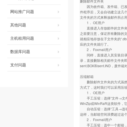
删除邮件文件夹
因为收件箱、发件箱、已发送邮
网站推广问题
件程序后，又会自动建立这几
文件夹的方式来释放邮件所占
1． OE用户
其他问题
直接进入存放邮件的文件夹，删除
之前要注意，保证所有删除的
主机租用问题
就相应地存放在子文件夹的“.d
应的文件夹就行了。
2． Foxmail用户
数据库问题
同样，直接进入其安装目录，找
录，直接删除相关邮件文件夹即可。
支付问题
sent.BOX和sent.IND，废件箱对
压缩邮箱
删除邮件文件夹的方式虽然可
方式了，这时我们可以采用压
1． OE用户
手工压缩：选择“文件→文件夹
WinZip或WinRaR这类
自动压缩：选择“工具→选项→维
这样，当邮箱空间浪费超过这个
2． FoxmaiI用户
手工压缩：选中一个邮箱，选