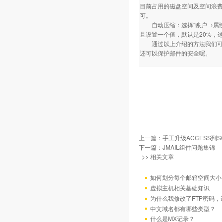
目前占用的磁盘空间及空间浪费
可。
自动压缩：选择“账户→属性”，
且设置一个值，默认是20%，这
通过以上介绍的方法我们可以
还可以保护邮件的安全呢。
上一篇：
手工升级ACCESS到SQ
下一篇：
JMAIL组件问题集锦
>> 相关文章
如何划分每个邮箱空间大小
虚拟主机相关基础知识
为什么我修改了FTP密码
中文域名都有哪些类型？
什么是MX记录？