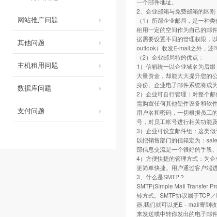
一个邮件地址。
2、企业邮箱与免费邮箱的区别
网站推广问题
（1）所谓企业邮局，是一种
租用一定的空间作为自己的邮
据需要设置不同的管理权限，
其他问题
outlook）收发E-mail
（2）企业邮局特的优点：
主机租用问题
1）信箱统一以企业域名为后缀，便
大量资金，却能大大提升您的公司
身份。企业电子邮件系统将成
数据库问题
2）企业可自行管理：对整个
需购置任何其他硬件设备和软件
支付问题
用户名和密码，一切根据员工的
号，对员工帐号进行相关功能
3）企业可设立邮件组：这类
以把销售部门的信箱定为：sa
部信息交流是一个很好的手段
4）方便快捷的管理方式：为企
更简单快捷。用户通过客户端进
3、什么是SMTP？
SMTP(Simple Mail T
转方式。SMTP协议属于TCP
器,我们就可以把E－mail寄
来发送或中转你发出的电子邮