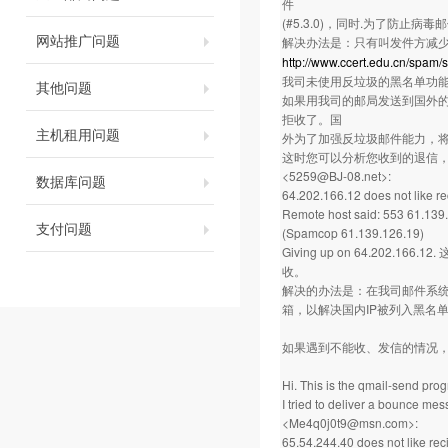
件
(#5.3.0)，同时.为了防止病毒
网站推广问题
解决办法是：只有叫发件方减
http://www.ccert.edu.cn/spam/
我司未使用反垃圾的黑名单功能
其他问题
如果用我司的邮局发送到国外的
拒收了。国
主机租用问题
外为了加强反垃圾邮件能力，将
这时您可以分析您收到的退信
<5259@BJ-08.net>:
数据库问题
64.202.166.12 does not like re
Remote host said: 553 61.139.
支付问题
(Spamcop 61.139.126.19)
Giving up on 64.202
收。
解决的办法是：在我司邮件系统
箱，以解决国内IP被列入黑名
如果遇到不能收、发信的情况
Hi. This is the qmail-send pro
I tried to deliver a bounce me
<Me4q0j0t9@msn.com>:
65.54.244.40 does not like reci