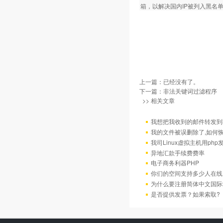
箱，以解决国内IP被列入黑名
上一篇：已经没有了。
下一篇：
非法关键词过滤程序
>> 相关文章
我想把我收到的邮件转发到我
我的文件被误删除了,如何
我司Linux虚拟主机用ph
异地汇款手续费费率
电子商务利器PHP
你们的空间支持多少人在线
为什么要注册简体中文国际
是否提供发票？如果索取?