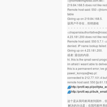
<ijhlomdwlm@biso.com.tw>:
219.84.168.5 does not like reci
Remote host said: 550 <ijhlo
table
Giving up on 219.84.168.5.
该用户不存在，拒绝接收
－－－－－－－－－－－－－
<chaparralauthoritative@ross
4.23.181.200 does not like reci
Remote host said: 550 5.7.1 <
denied. IP name lookup failed
Giving up on 4.23.181.200.
或者: 退信的内容.
hi. this is the qmail-send progr
im afraid i wasnt able to deliv
this is a permanent error; ive g
pawel_konopa@wp.pl:
connected to 212.77.101.4 but 
remote host said: 550 [ip:61.1
http://profil.wp.pl/polityk
http://profil.wp.pl/bulk_emai
这个是从我司邮局发到国外，
解决的办法是：在我司邮件系统