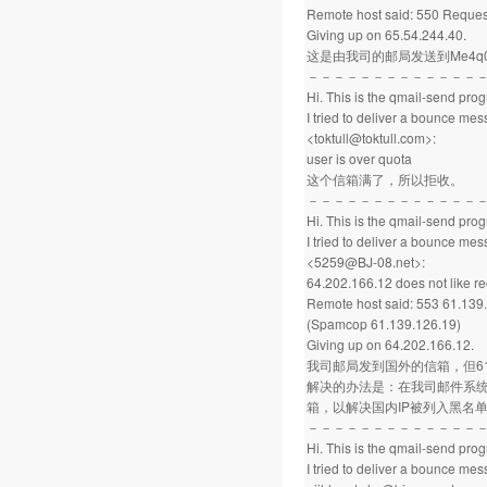
Remote host said: 550 Request
Giving up on 65.54.244.40.
这是由我司的邮局发送到Me4q
－－－－－－－－－－－－－
Hi. This is the qmail-send pro
I tried to deliver a bounce me
<toktull@toktull.com>:
user is over quota
这个信箱满了，所以拒收。
－－－－－－－－－－－－－
Hi. This is the qmail-send pro
I tried to deliver a bounce me
<5259@BJ-08.net>:
64.202.166.12 does not like re
Remote host said: 553 61.139.
(Spamcop 61.139.126.19)
Giving up on 64.202.166.12.
我司邮局发到国外的信箱，但61.
解决的办法是：在我司邮件系统
箱，以解决国内IP被列入黑名
－－－－－－－－－－－－－
Hi. This is the qmail-send pro
I tried to deliver a bounce me