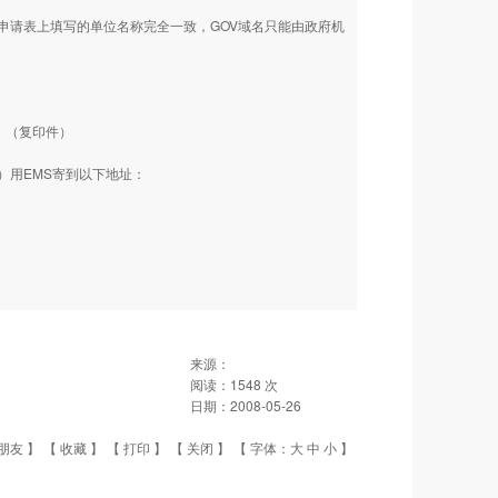
请表上填写的单位名称完全一致，GOV域名只能由政府机
）（复印件）
）用EMS寄到以下地址：
来源：
阅读：
1548
次
日期：
2008-05-26
朋友
】 【
收藏
】 【
打印
】 【
关闭
】 【 字体：
大
中
小
】