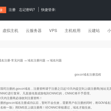
注册
忘记密码?
快捷登录:
虚拟主机
云服务器
VPS
主机租用
云建站
域名注册-常见问题
→
域名注册问题
→ 域名问题
gov.cn域名注册流程
注册的.gov.cn域名，注册资料请于注册之日起10天内提交到上级注册商(地址
，CNNIC进行复审。凡直接传真或致电到CNNIC的，CNNIC将不予受理。
0天内注册商必须收到注册资料！
gov.cn域名注册成功以后，暂时不会生效，需要用户在注册的同时，将GOV域
名称一致）用EMS至上级注册商！经CNNIC审核通过，域名才能生效。