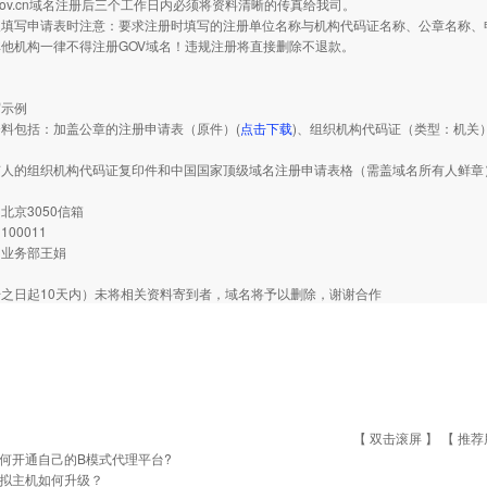
gov.cn域名注册后三个工作日内必须将资料清晰的传真给我司。
写申请表时注意：要求注册时填写的注册单位名称与机构代码证名称、公章名称、申
他机构一律不得注册GOV域名！违规注册将直接删除不退款。
写示例
包括：加盖公章的注册申请表（原件）(
点击下载
)、组织机构代码证（类型：机关
有人的组织机构代码证复印件和中国国家顶级域名注册申请表格（需盖域名所有人鲜章
北京3050信箱
00011
：业务部王娟
之日起10天内）未将相关资料寄到者，域名将予以删除，谢谢合作
【 双击滚屏 】 【
推荐
何开通自己的B模式代理平台?
拟主机如何升级？