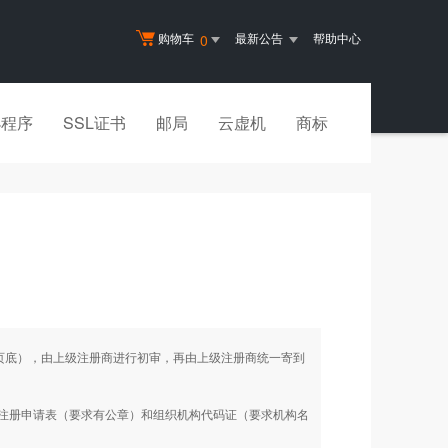
购物车
最新公告
帮助中心
0
小程序
SSL证书
邮局
云虚机
商标
见页底），由上级注册商进行初审，再由上级注册商统一寄到
名注册申请表（要求有公章）和组织机构代码证（要求机构名