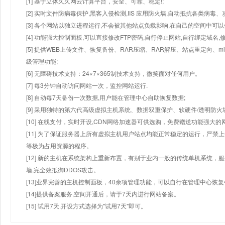
[1] 基于立体久久网云计算平台，安全、可靠、稳定!;
[2] 实时文件防病毒保护,黑客入侵检测,IIS 应用防火墙,自动抵抗各类病毒、
[3] 各个网站以独立进程运行,不会被其他站点负载影响,在自己的空间中可以使用
[4] 功能强大控制面板,可以直接修改FTP密码,自行停止网站,自行绑定域名,
[5] 提供WEB上传文件、恢复备份、RAR压缩、RAR解压、站点重定向
级管理功能;
[6] 无障碍技术支持：24×7×365制技术支持，微笑面对任何用户。
[7] 每3分钟自动访问网站一次，监控网站运行.
[8] 自动每7天备份一次数据,用户能在管理中心自助恢复数据;
[9] 采用独特的第六代高级虚拟主机系统、数据双重保护、软硬件/透明防火
[10] 在线支付，实时开设,CDN网络加速器可供选购，免费赠送功能强大
[11] 为了保证服务器上所有虚拟主机用户站点均能正常稳定的运行，严禁上
等极为占用资源的程序。
[12] 新的主机在系统架构上重新布置，有别于业内一般的传统单机系统，
墙,完全效抵御DDOS攻击。
[13]业界完善的主机控制面板，40余项管理功能，可以自行在管理中心恢
[14]提供备案服务,空间开通后，请于7天内进行网站备案。
[15] 试用7天.开设方式选择为"试用7天"即可。