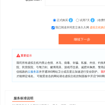
正式购买
试用7天
（收费
我已阅读并同意立体久久网
虚拟主机购
重要提示
我司所有虚拟主机均禁止色情、木马、病毒、诈骗、私服、外挂、钓鱼
院、民营医院、弓驽刀剑、赌博用具、游戏币交易、减肥丰胸类、警用
信线路的
云服务器
并开通360网站卫士或百度云加速进行安全防护。
我
才能绑定域名。 可能受攻击的网站请在虚拟主机控制面板中开启“360网
服务标准说明