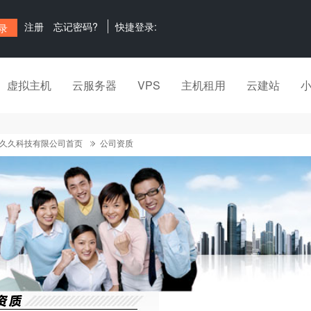
注册
忘记密码?
快捷登录:
虚拟主机
云服务器
VPS
主机租用
云建站
久久科技有限公司首页
公司资质