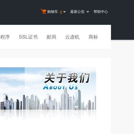
购物车
最新公告
帮助中心
0
小程序
SSL证书
邮局
云虚机
商标